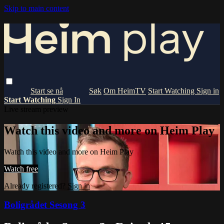
Skip to main content
Om HeimTV
Start Watching
Sign in
Start Watching
Sign In
Live stream preview
Watch this video and more on Heim Play
Watch this video and more on Heim Play
Watch free
Already registered?
Sign in
Boligrådet Sesong 3