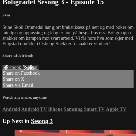
Boligrådet Sesong 3 - Episode 15
24m
Stine Skoli Ommedal har gjort braksuksess på nett og med bøker om
interiør og oppussing og idag er hun på besøk hos oss. Boligmappa
snakker om kampen mot svart arbeid. Vi får høre hva som skjer med
Filipstad området i Oslo og Snekker ´n snakker vinduer!
Share with friends
Facebook
X
Email
Share on Facebook
Share on X
Share via Email
Watch anywhere, anytime
Android
Android TV
iPhone
Samsung Smart TV
Apple TV
Up Next in
Sesong 3