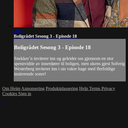
20:47
Boligrådet Sesong 3 - Episode 18
Boligrådet Sesong 3 - Episode 18
Snekker´n inviterer inn og geleider oss gjennom en stor
spennvidde av innerdører til boligen, men ukens gjest Solveig
Westerberg inviterer inn i sin vakre hage med flerfoldige
insirerende soner!
Om Heim
Annonsering
Produktplassering
Help
Terms
Privacy
Cookies
Sign in
×