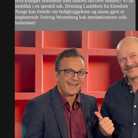
Hva krangler nordmenn med naboen om over hekken? Vi får
innblikk i en spesiell sak. Henning Lauridsen fra Eiendom
Norge kan fortelle om boligbyggekrise og ukens gjest er
inspirerende Solveig Westerberg bak interiørkontoen solis
bohemian!