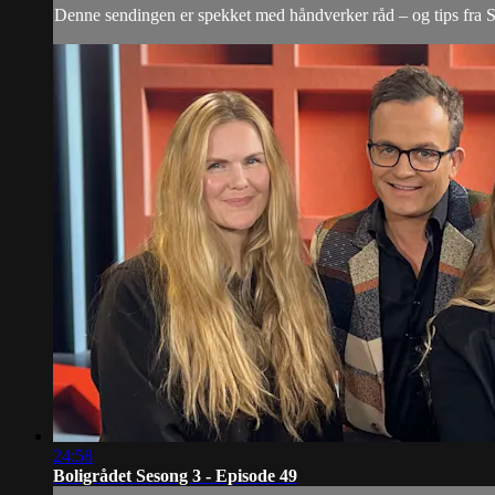
Denne sendingen er spekket med håndverker råd – og tips fra 
24:58
Boligrådet Sesong 3 - Episode 49