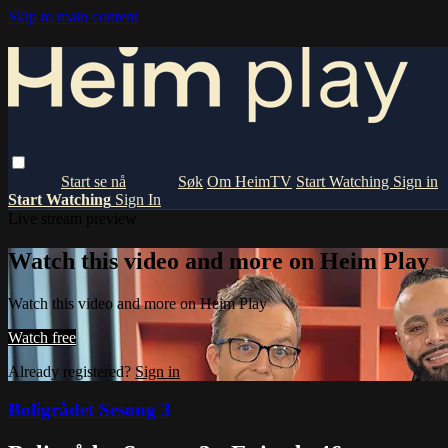
Skip to main content
Om HeimTV
Start Watching
Sign in
Start Watching
Sign In
Live stream preview
Watch this video and more on Heim Play
Watch this video and more on Heim Play
Watch free
Already registered?
Sign in
Boligrådet Sesong 3