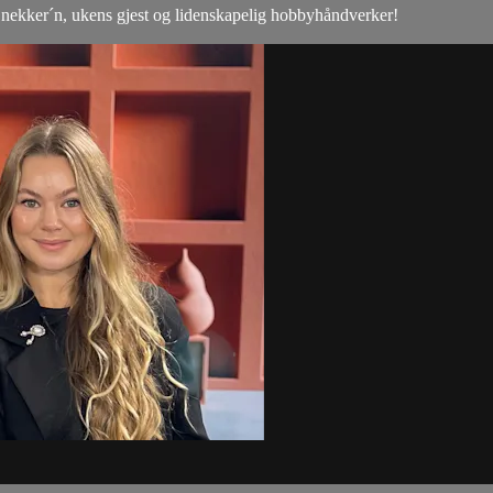
Snekker´n, ukens gjest og lidenskapelig hobbyhåndverker!