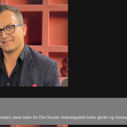
nder, mens leder for Det Norske Industripartiet lufter gleder og frustra