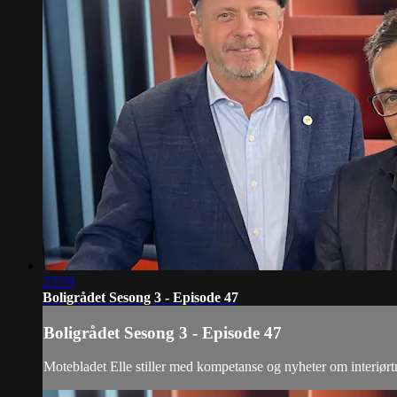
23:59
Boligrådet Sesong 3 - Episode 47
Boligrådet Sesong 3 - Episode 47
Motebladet Elle stiller med kompetanse og nyheter om interiørtre