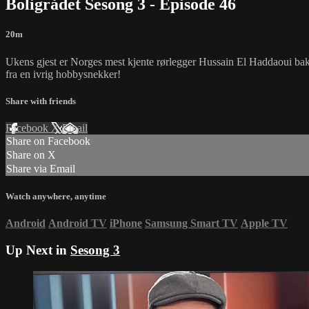
Boligrådet Sesong 3 - Episode 46
20m
Ukens gjest er Norges mest kjente rørlegger Hussain El Haddaoui bak 
fra en ivrig hobbysnekker!
Share with friends
Facebook
X
Email
Share on Facebook
Share on X
Share via Email
Watch anywhere, anytime
Android
Android TV
iPhone
Samsung Smart TV
Apple TV
Up Next in
Sesong 3