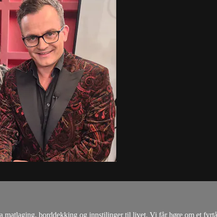
a matlaging, borddekking og innstilinger til livet. Vi får høre om et fyrt