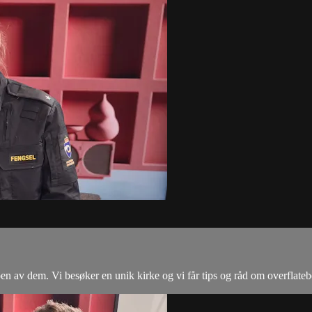
noen av dem. Vi besøker en unik kirke og vi får tips og råd om overfla