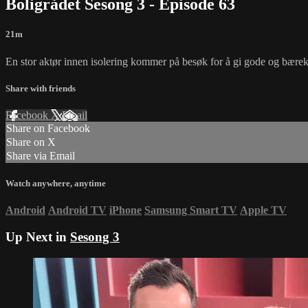
Boligrådet Sesong 3 - Episode 63
21m
En stor aktør innen isolering kommer på besøk for å gi gode og bærekr
Share with friends
Facebook
X
Email
Share on Facebook
Share on X
Share via Email
Watch anywhere, anytime
Android
Android TV
iPhone
Samsung Smart TV
Apple TV
Up Next in
Sesong 3