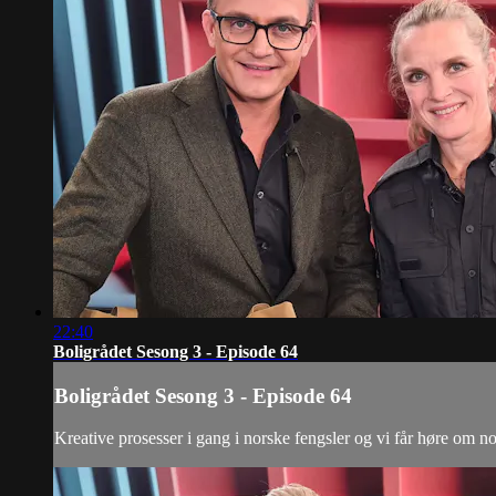
22:40
Boligrådet Sesong 3 - Episode 64
Boligrådet Sesong 3 - Episode 64
Kreative prosesser i gang i norske fengsler og vi får høre om 