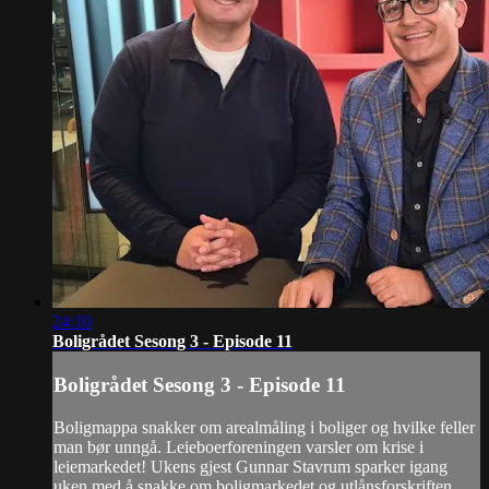
24:10
Boligrådet Sesong 3 - Episode 11
Boligrådet Sesong 3 - Episode 11
Boligmappa snakker om arealmåling i boliger og hvilke feller
man bør unngå. Leieboerforeningen varsler om krise i
leiemarkedet! Ukens gjest Gunnar Stavrum sparker igang
uken med å snakke om boligmarkedet og utlånsforskriften.