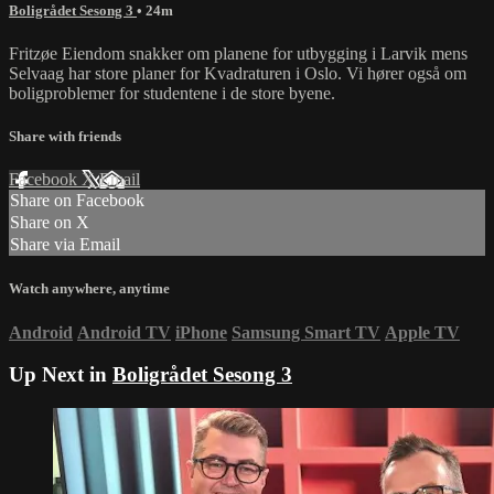
Boligrådet Sesong 3
• 24m
Fritzøe Eiendom snakker om planene for utbygging i Larvik mens
Selvaag har store planer for Kvadraturen i Oslo. Vi hører også om
boligproblemer for studentene i de store byene.
Share with friends
Facebook
X
Email
Share on Facebook
Share on X
Share via Email
Watch anywhere, anytime
Android
Android TV
iPhone
Samsung Smart TV
Apple TV
Up Next in
Boligrådet Sesong 3