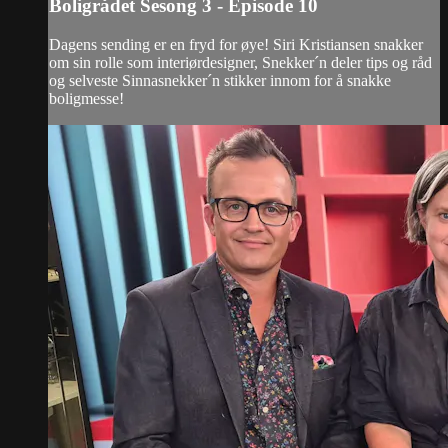
Boligrådet Sesong 3 - Episode 10
Dagens sending er en fryd for øye! Siri Kristiansen snakker
om sin rolle som interiørdesigner, Snekker´n deler tips og råd
og selveste Sinnasnekker´n stikker innom for å snakke
boligmesse!