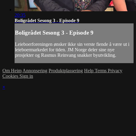
20:35
Boligrådet Sesong 3 - Episode 9
Boligrådet Sesong 3 - Episode 9
Leieboerforeningen ønsker ikke sin verste fiende å være ut i
leieboermarkedet for tiden. JM Norge deler sine nye
prosjekter og Rasmus Reinvang snakker byutvikling.
Om Heim
Annonsering
Produktplassering
Help
Terms
Privacy
Cookies
Sign in
×