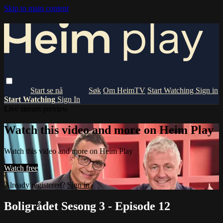
Skip to main content
Om HeimTV
Start Watching
Sign in
Start Watching
Sign In
Live stream preview
Watch this video and more on Heim Play
Watch this video and more on Heim Play
Watch free
Already registered?
Sign in
Boligrådet Sesong 3 - Episode 12