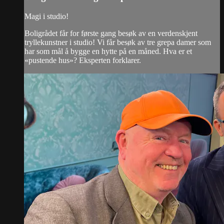
Magi i studio!
Boligrådet får for første gang besøk av en verdenskjent
tryllekunstner i studio! Vi får besøk av tre grepa damer som
har som mål å bygge en hytte på en måned. Hva er et
«pustende hus»? Eksperten forklarer.