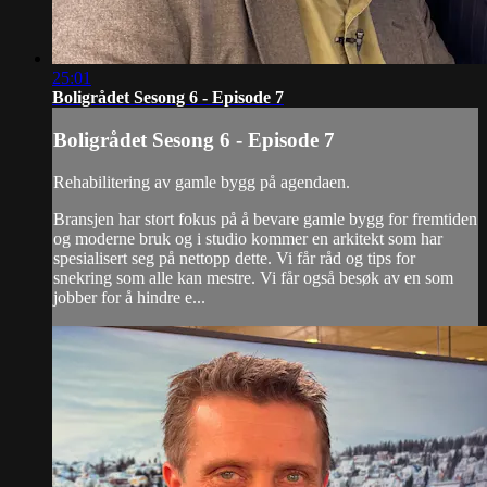
25:01
Boligrådet Sesong 6 - Episode 7
Boligrådet Sesong 6 - Episode 7
Rehabilitering av gamle bygg på agendaen.
Bransjen har stort fokus på å bevare gamle bygg for fremtiden
og moderne bruk og i studio kommer en arkitekt som har
spesialisert seg på nettopp dette. Vi får råd og tips for
snekring som alle kan mestre. Vi får også besøk av en som
jobber for å hindre e...