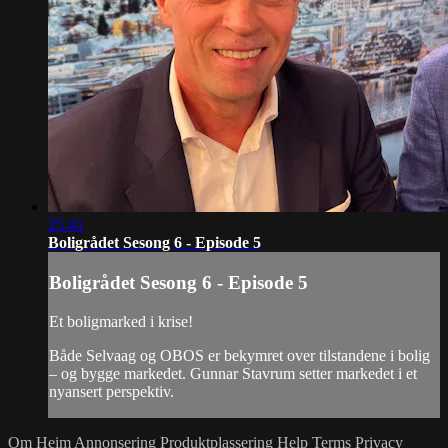
25:41
Boligrådet Sesong 6 - Episode 5
Boligrådet Sesong 6 - Episode 5
Et boligmarked i krise!
Både Selvaag og OBOS er bekymret over tilstandene i bolig
– og bygge markedet. Gunnar Stavrum setter markedet i et
nyansert perspektiv.
Om Heim
Annonsering
Produktplassering
Help
Terms
Privacy