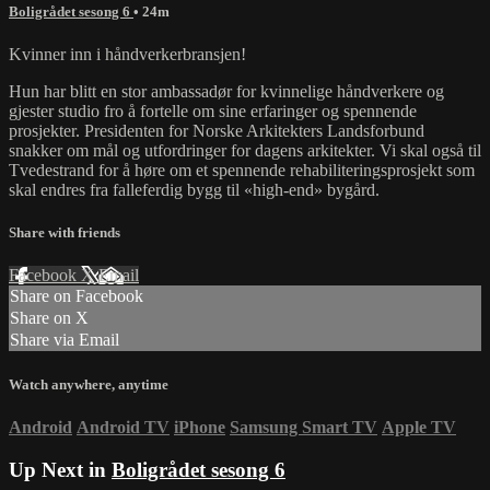
Boligrådet sesong 6
• 24m
Kvinner inn i håndverkerbransjen!
Hun har blitt en stor ambassadør for kvinnelige håndverkere og
gjester studio fro å fortelle om sine erfaringer og spennende
prosjekter. Presidenten for Norske Arkitekters Landsforbund
snakker om mål og utfordringer for dagens arkitekter. Vi skal også til
Tvedestrand for å høre om et spennende rehabiliteringsprosjekt som
skal endres fra falleferdig bygg til «high-end» bygård.
Share with friends
Facebook
X
Email
Share on Facebook
Share on X
Share via Email
Watch anywhere, anytime
Android
Android TV
iPhone
Samsung Smart TV
Apple TV
Up Next in
Boligrådet sesong 6