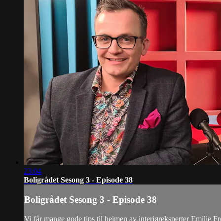
23:04
Boligrådet Sesong 3 - Episode 38
Boligrådet Sesong 3 - Episode 38
Vi får mange gode tips til heimen av interiøreksperter Emilie F