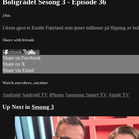
Boligrådet Sesong 3 - Episode 36
24m
Ukens gjest er Emilie Frøyland som tjener millioner på flipping av bol
Share with friends
Facebook
X
Email
Share on Facebook
Share on X
Share via Email
Watch anywhere, anytime
Android
Android TV
iPhone
Samsung Smart TV
Apple TV
Up Next in
Sesong 3