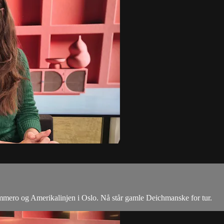
ommero og Amerikalinjen i Oslo. Nå står gamle Deichmanske for tur.