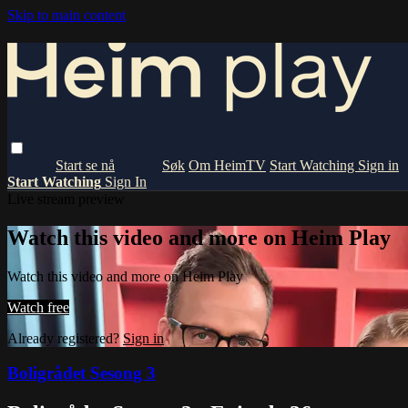
Skip to main content
Om HeimTV
Start Watching
Sign in
Start Watching
Sign In
Live stream preview
Watch this video and more on Heim Play
Watch this video and more on Heim Play
Watch free
Already registered?
Sign in
Boligrådet Sesong 3