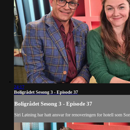
24:17
Boligrådet Sesong 3 - Episode 37
Boligrådet Sesong 3 - Episode 37
Siri Løining har hatt ansvar for renoveringen for hotell som S