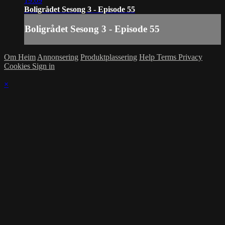
19:09
Boligrådet Sesong 3 - Episode 55
Boligrådet Sesong 3 - Episode 55
Om Heim
Annonsering
Produktplassering
Help
Terms
Privacy
Cookies
Sign in
×