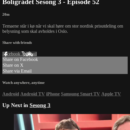
Boligrådet Sesong 3 - Episode 52
20m
Temaene står i kø når vi skal høre om stor nordisk prisutdeling om
belysning som skal avholdes i Oslo.
Share with friends
Facebook
X
Email
Share on Facebook
Share on X
Share via Email
Watch anywhere, anytime
Android
Android TV
iPhone
Samsung Smart TV
Apple TV
Up Next in
Sesong 3