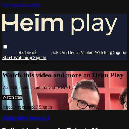
Skip to main content
Om HeimTV
Start Watching
Sign in
Start Watching
Sign In
Live stream preview
Watch this video and more on Heim Play
Watch this video and more on Heim Play
Watch free
Already registered?
Sign in
Boligrådet Sesong 3