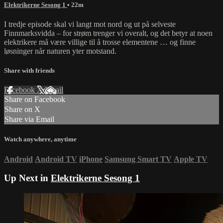
Elektrikerne Sesong 1
• 22m
I tredje episode skal vi langt mot nord og ut på selveste
Finnmarksvidda – for strøm trenger vi overalt, og det betyr at noen
elektrikere må være villige til å trosse elementene … og finne
løsninger når naturen yter motstand.
Share with friends
Facebook
X
Email
Share on Facebook
Share on X
Share via Email
Watch anywhere, anytime
Android
Android TV
iPhone
Samsung Smart TV
Apple TV
Up Next in
Elektrikerne Sesong 1