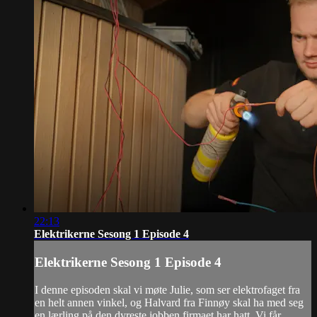
22:13
Elektrikerne Sesong 1 Episode 4
Elektrikerne Sesong 1 Episode 4
I denne episoden skal vi møte Julie, som ser elektrofaget fra
en helt annen vinkel, og Halvard fra Finnøy skal ha med seg
en lærling på den dyreste jobben firmaet har hatt. Vi får