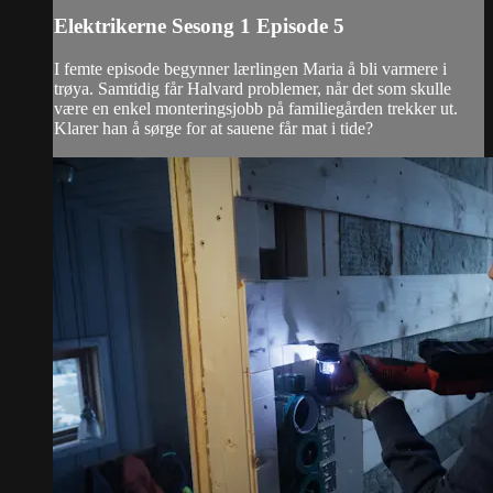
Elektrikerne Sesong 1 Episode 5
I femte episode begynner lærlingen Maria å bli varmere i
trøya. Samtidig får Halvard problemer, når det som skulle
være en enkel monteringsjobb på familiegården trekker ut.
Klarer han å sørge for at sauene får mat i tide?