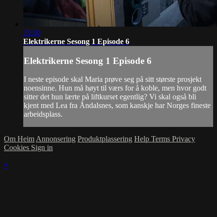
23:30
Elektrikerne Sesong 1 Episode 6
Elektrikerne Sesong 1 Episode 6
I neste episode skal Maria prøve seg på sitt største prosjekt
noensinne. Hun må høyt til værs for å koble, men hvor godt
sitter det hun lærte på liftkurset egentlig? Vi skal også bli
kjent med Lea fra Åndalsnes, som kanskje har Norges fineste
arbeidsplass.
Om Heim
Annonsering
Produktplassering
Help
Terms
Privacy
Cookies
Sign in
×