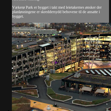
Vækerø Park er bygget i takt med leietakernes ønsker der
planløsningene er skreddersydd behovene til de ansatte i
bygget.