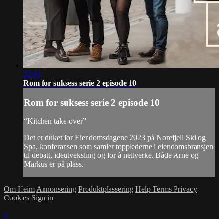
22:41
Rom for suksess serie 2 episode 10
Rom for suksess serie 2 episode 10
“Kitchen take-over”
Det er duket for Eiendomsdagene 2023 på Norefjell Ski og
Spa, konferansen som samler topplederne i eiendomsbransjen
til debatt, ideutveksling og for å nettverke. Både Arne og
Markus er på plass.
Om Heim
Annonsering
Produktplassering
Help
Terms
Privacy
Cookies
Sign in
×