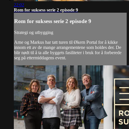
22:02
Rom for suksess serie 2 episode 9
Rom for suksess serie 2 episode 9
Strategi og utbygging
Arne og Markus har tatt turen til Økern Portal for å kikke
innom ett av de mange arrangementene som holdes der. De
blir nødt til å ta alle byggets fasiliteter i bruk for å forberede
seg på ettermiddagens event.