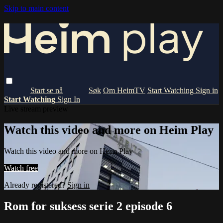
Skip to main content
Om HeimTV
Start Watching
Sign in
Start Watching
Sign In
Live stream preview
Watch this video and more on Heim Play
Watch this video and more on Heim Play
Watch free
Already registered?
Sign in
Rom for suksess serie 2 episode 6