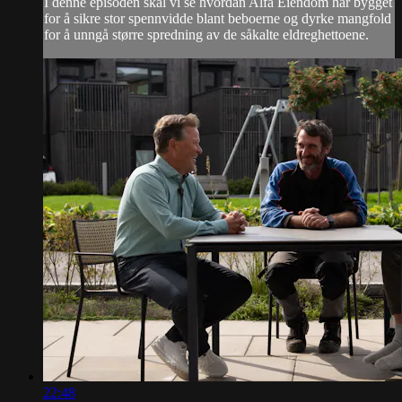
I denne episoden skal vi se hvordan Alfa Eiendom har bygget
for å sikre stor spennvidde blant beboerne og dyrke mangfold
for å unngå større spredning av de såkalte eldreghettoene.
22:48