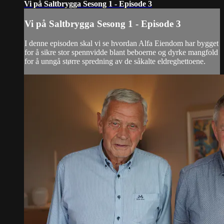
Vi på Saltbrygga Sesong 1 - Episode 3
Vi på Saltbrygga Sesong 1 - Episode 3
I denne episoden skal vi se hvordan Alfa Eiendom har bygget
for å sikre stor spennvidde blant beboerne og dyrke mangfold
for å unngå større spredning av de såkalte eldreghettoene.