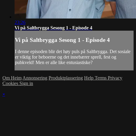
23:26
Vi på Saltbrygga Sesong 1 - Episode 4
Vi på Saltbrygga Sesong 1 - Episode 4
I denne episoden blir det høy puls på Saltbrygga. Det sosiale
er viktig for beboerne og det innebærer sprell, fest og
pubkveld! Men er alle like entusiastiske?
Om Heim
Annonsering
Produktplassering
Help
Terms
Privacy
Cookies
Sign in
×