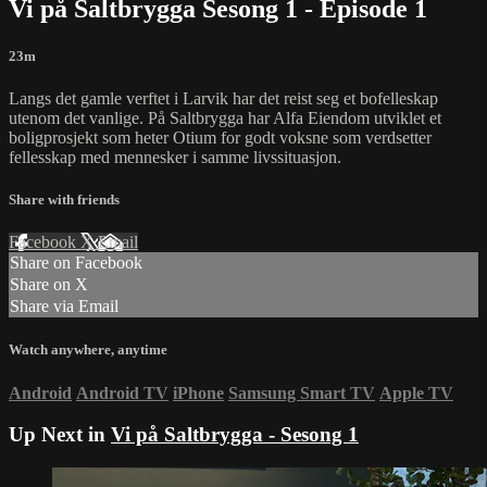
Vi på Saltbrygga Sesong 1 - Episode 1
23m
Langs det gamle verftet i Larvik har det reist seg et bofelleskap
utenom det vanlige. På Saltbrygga har Alfa Eiendom utviklet et
boligprosjekt som heter Otium for godt voksne som verdsetter
fellesskap med mennesker i samme livssituasjon.
Share with friends
Facebook
X
Email
Share on Facebook
Share on X
Share via Email
Watch anywhere, anytime
Android
Android TV
iPhone
Samsung Smart TV
Apple TV
Up Next in
Vi på Saltbrygga - Sesong 1