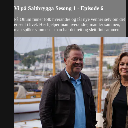
Vi på Saltbrygga Sesong 1 - Episode 6
På Otium finner folk hverandre og får nye venner selv om det
er sent i livet. Her hjelper man hverandre, man ler sammen,
man spiller sammen – man har det rett og slett fint sammen.