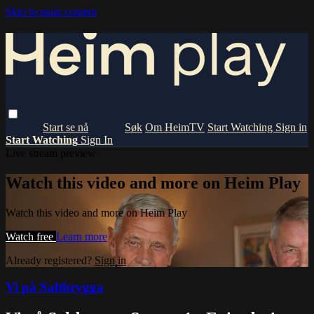
Skip to main content
Om HeimTV
Start Watching
Sign in
Start Watching
Sign In
Live stream preview
Watch this video and more on Heim Play
Watch this video and more on Heim Play
Watch free
Learn more
Already registered?
Sign in
Vi på Saltbrygga