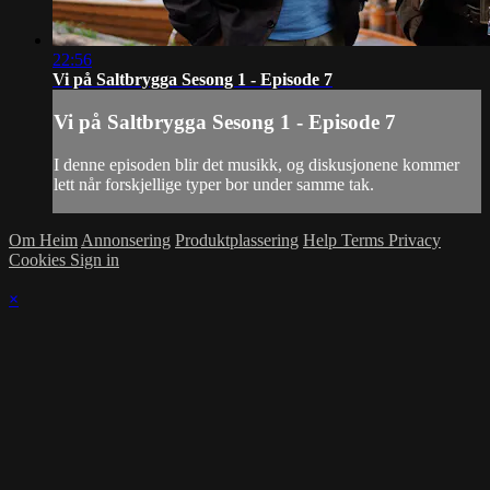
22:56
Vi på Saltbrygga Sesong 1 - Episode 7
Vi på Saltbrygga Sesong 1 - Episode 7
I denne episoden blir det musikk, og diskusjonene kommer
lett når forskjellige typer bor under samme tak.
Om Heim
Annonsering
Produktplassering
Help
Terms
Privacy
Cookies
Sign in
×