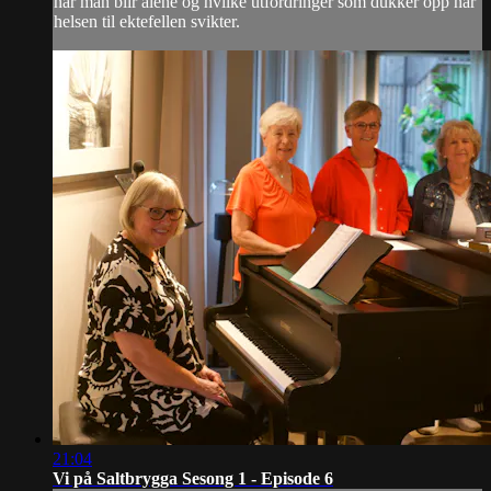
når man blir alene og hvilke utfordringer som dukker opp når
helsen til ektefellen svikter.
21:04
Vi på Saltbrygga Sesong 1 - Episode 6