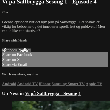
Vi på Saltbrygga Sesong 1 - Episode 4
23m
I denne episoden blir det høy puls på Saltbrygga. Det sosiale er
viktig for beboerne og det innebærer sprell, fest og pubkveld! Men
er alle like entusiastiske?
Share with friends
Facebook
X
Email
Share on Facebook
Share on X
Share via Email
Watch anywhere, anytime
Android
Android TV
iPhone
Samsung Smart TV
Apple TV
Up Next in
Vi på Saltbrygga - Sesong 1