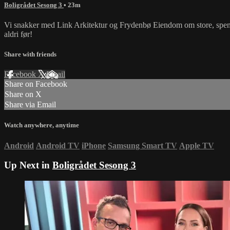
Boligrådet Sesong 3
• 23m
Vi snakker med Link Arkitektur og Frydenbø Eiendom om store, spenn
aldri før!
Share with friends
Facebook
X
Email
Share on Facebook
Share on X
Share via Email
Watch anywhere, anytime
Android
Android TV
iPhone
Samsung Smart TV
Apple TV
Up Next in
Boligrådet Sesong 3