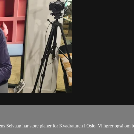
s Selvaag har store planer for Kvadraturen i Oslo. Vi hører også om bo