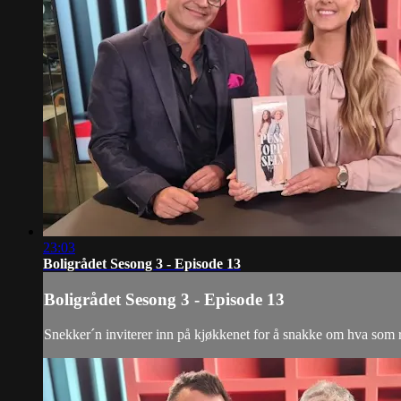
23:03
Boligrådet Sesong 3 - Episode 13
Boligrådet Sesong 3 - Episode 13
Snekker´n inviterer inn på kjøkkenet for å snakke om hva som rør