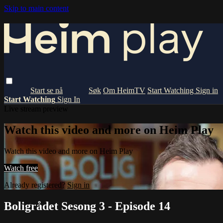
Skip to main content
Om HeimTV
Start Watching
Sign in
Start Watching
Sign In
Live stream preview
Watch this video and more on Heim Play
Watch this video and more on Heim Play
Watch free
Already registered?
Sign in
Boligrådet Sesong 3 - Episode 14