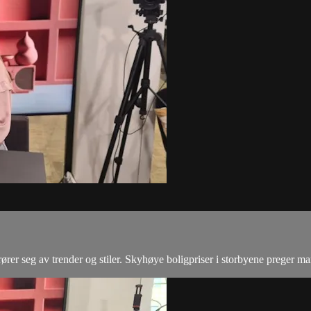
er seg av trender og stiler. Skyhøye boligpriser i storbyene preger mar