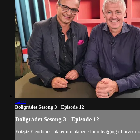
24:07
Boligrådet Sesong 3 - Episode 12
Boligrådet Sesong 3 - Episode 12
Fritzøe Eiendom snakker om planene for utbygging i Larvik men