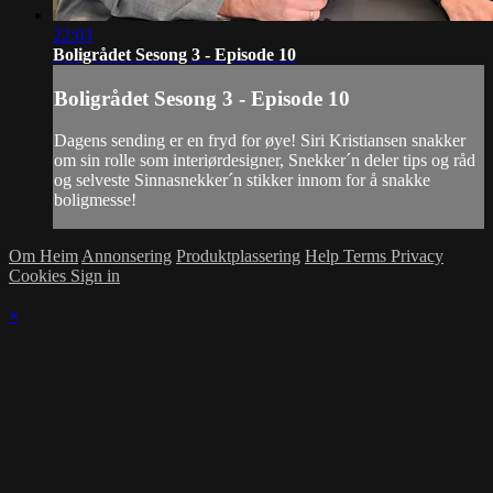
22:03
Boligrådet Sesong 3 - Episode 10
Boligrådet Sesong 3 - Episode 10
Dagens sending er en fryd for øye! Siri Kristiansen snakker
om sin rolle som interiørdesigner, Snekker´n deler tips og råd
og selveste Sinnasnekker´n stikker innom for å snakke
boligmesse!
Om Heim
Annonsering
Produktplassering
Help
Terms
Privacy
Cookies
Sign in
×