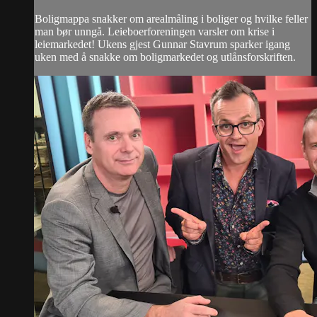
Boligmappa snakker om arealmåling i boliger og hvilke feller
man bør unngå. Leieboerforeningen varsler om krise i
leiemarkedet! Ukens gjest Gunnar Stavrum sparker igang
uken med å snakke om boligmarkedet og utlånsforskriften.