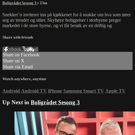
Boligrådet Sesong 3
• 23m
Snekker´n inviterer inn på kjøkkenet for å snakke om hva som rører
seg av trender og stiler. Skyhøye boligpriser i storbyene preger
markedet i de store byene, og vi får besøk av en driftig og
Share with friends
Facebook
X
Email
Share on Facebook
Share on X
Share via Email
Watch anywhere, anytime
Android
Android TV
iPhone
Samsung Smart TV
Apple TV
Up Next in
Boligrådet Sesong 3